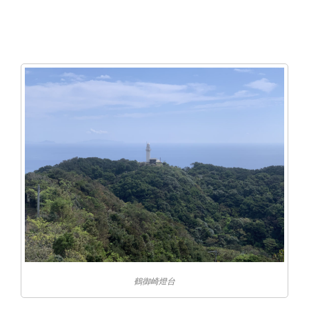
鶴御崎燈台