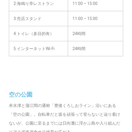
2:海鳴り亭レストラン
11:00 – 15:00
3:売店スタンド
11:00 – 15:00
4:トイレ（多目的有）
24時間
5:インターネットWi-Fi
24時間
空の公園
米水津と蒲江間の通称「豊後くろしおライン」沿いにある
「空の公園」。自転車だと坂を頑張って登らないと辿り着け
ないが、公園に至るまでには日向灘に浮かぶ島や入り組んだ