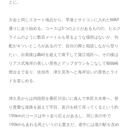
とに。
大会と同じスタート地点から、早速とサイコンに入れたMAP
通りに走り始める。コースは5つの上りがあるものの、ヒルク
ライムのように数百メートルも登るような場所はないが、勾
配がキツいところがあるので、自分の脚と相談しながら登り
たい。出発後は轟峠を超えて南下して蒲江地区へ。その後は
リアス式海岸の美しい景色とアップダウンをこなして鶴御崎
燈台まで走り、佐伯市、津久見市へと海岸沿いの景色とライ
ドを楽しめる。
津久見からは内陸部を番匠川沿いに進んで本匠大水車へ。登
り貴重な道路を超えて宇目、直川を経て戻ってくるという約
190kmのコースは中々走り応えがあるし、同じ街の中で
190kmも走れる死というのも驚きだ。道中には道の駅を含め