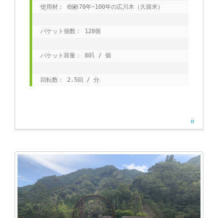
使用材： 樹齢70年~100年の広川木（久留米） 
バケット個数： 128個 
バケット容量： 80l / 個 
回転数： 2.5回 / 分