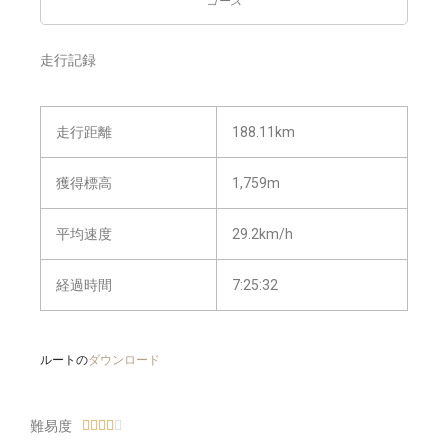
コース
走行記録
走行距離
188.11km
獲得標高
1,759m
平均速度
29.2km/h
経過時間
7:25:32
ルートの
ダウンロード
難易度




