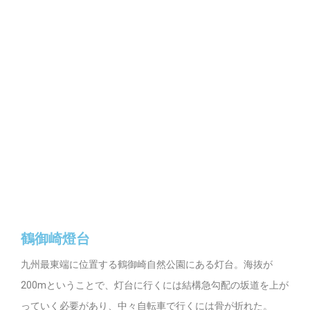
鶴御崎燈台
九州最東端に位置する鶴御崎自然公園にある灯台。海抜が
200mということで、灯台に行くには結構急勾配の坂道を上が
っていく必要があり、中々自転車で行くには骨が折れた。