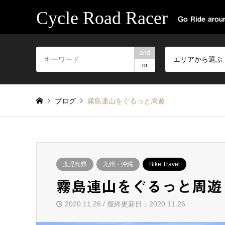
Cycle Road Racer
Go Ride aroun
and
エリアから選ぶ
or
ブログ
霧島連山をぐるっと周遊
鹿児島県
九州・沖縄
Bike Travel
霧島連山をぐるっと周遊
2020.11.26 / 最終更新日：2020.11.26