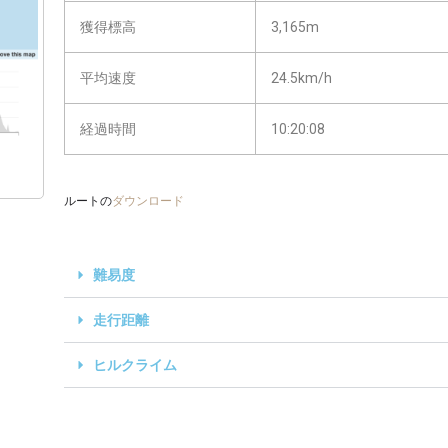
獲得標高
3,165m
平均速度
24.5km/h
経過時間
10:20:08
ルートの
ダウンロード
難易度
走行距離
ヒルクライム