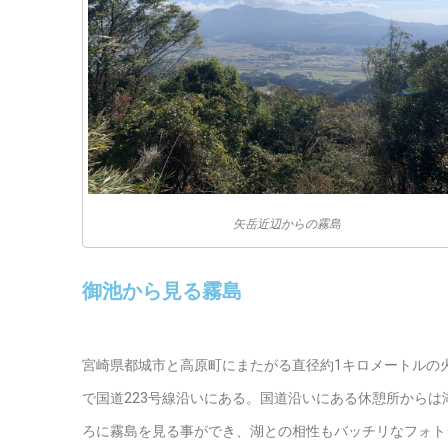
矢岳近辺からの霧島
御池から見る霧島
宮崎県都城市と高原町にまたがる直径約1キロメートルの
で国道223号線沿いにある。国道沿いにある休憩所からは
ろに霧島を見る事ができ、湖との相性もバッチリなフォト