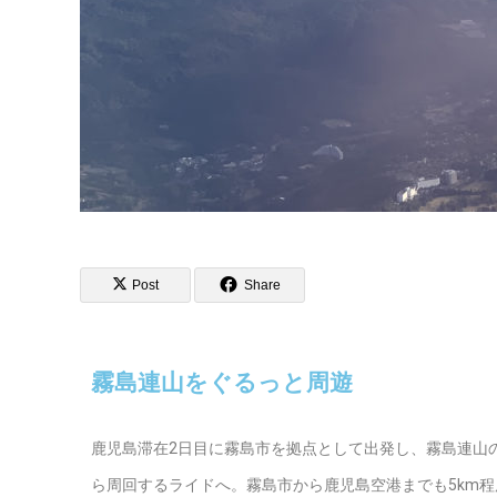
Post
Share
霧島連山をぐるっと周遊
鹿児島滞在2日目に霧島市を拠点として出発し、霧島連山
ら周回するライドへ。霧島市から鹿児島空港までも5km程