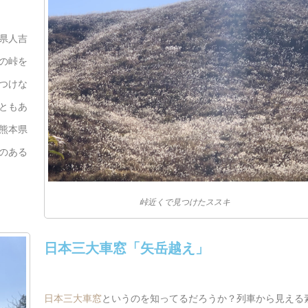
県人吉
の峠を
つけな
ともあ
熊本県
のある
峠近くで見つけたススキ
日本三大車窓「矢岳越え」
日本三大車窓
というのを知ってるだろうか？列車から見える