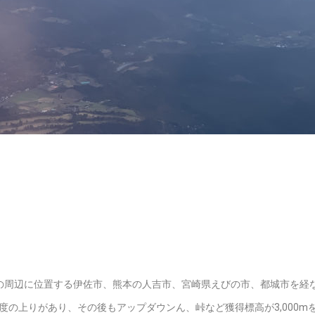
の周辺に位置する伊佐市、熊本の人吉市、宮崎県えびの市、都城市を経
度の上りがあり、その後もアップダウンん、峠など獲得標高が3,000m