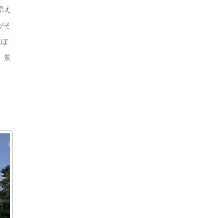
県え
がそ
ほぼ
、景