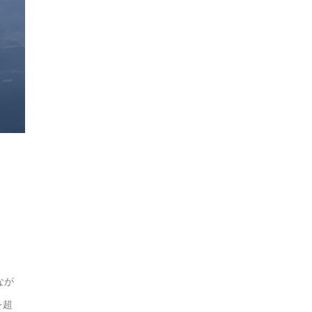
なが
を超