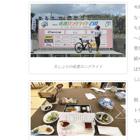
今
な
ち
へ
受
紙
久しぶりの佐渡ロングライド
ば
し
朝
ト
な