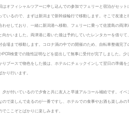
回はオフィシャルツアーに申し込んでの参加でフェリーと宿泊がセット
っているので、まずは新潟まで新幹線輪行で移動します。そこで友達と
合わせしており、一緒に新潟港へ移動、フェリーに乗って佐渡島の両津
と向かいました。両津港に着いた後は予約していたレンタカーを借りて
付会場まで移動します。コロナ渦の中での開催のため、自転車整備完了
やPCR検査での陰性証明などを提出して無事に受付が完了しました。少
かりブースで物色をした後は、ホテルにチェックインして翌日の準備を
ばかり行います。
、夕が付いているので夕食と共に友人と早速アルコール補給です。イベ
なので楽しんで走るのが一番ですし、ホテルでの食事やお酒も楽しみの
のでここぞとばかりに楽しみます。