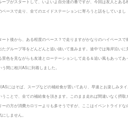
ループがスタートして、いよいよ自分達の番ですが、今回は友人とある
のペースで走り、全てのエイドステーションに寄ろうと話をしていまし
。
タート後から、ある程度のペース？で走りますがかなりのハイペースで
出たグループ等をどんどんと追い抜いて進みます。途中では海岸沿いに
る景色を見ながらも友達とローテーションして走る＆追い風もあってあ
いう間に相川ASに到着しました。
川ASにはそば、スープなどの補給食が置いてあり、早速とお楽しみタイ
いうことで、全ての補給食を頂きます。このまま走れば間違いなく摂取
リーの方が消費カロリーよりも多そうですが、ここはイベントライドな
気にしません。