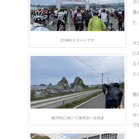
グ
度
た
210kmスタートです
ス
に
え
と
相
と
ロ
相川ASに向けて海岸沿いを快走
で