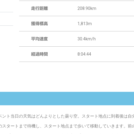
208.90km
走行距離
1,813m
獲得標高
30.4km/h
平均速度
8:04:44
経過時間
ベント当日の天気はどんよりとした曇り空。スタート地点に到着後は自
のスタートまで待機し、スタート地点まで歩いて移動していきます。前