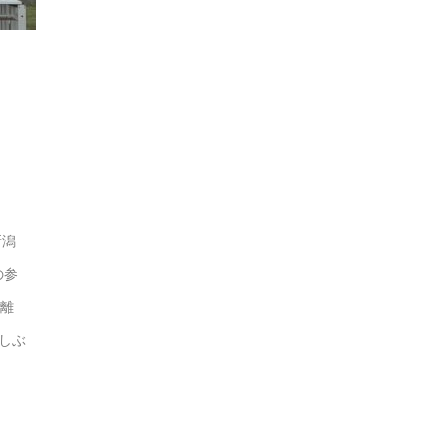
新潟
の参
距離
しぶ